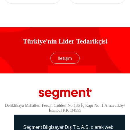
Mekanik Gaming
Gaming Oyuncu
Klavye
Klavyesi
Türkiye'nin Lider Tedarikçisi
İletişim
Deliklikaya Mahallesi Fersah Caddesi No:136 İç Kapı No :1 Arnavutköy/
İstanbul P.K :34555
Güvenlik
KVKK Politikamız
Segment Bilgisayar Dış Tic. A.Ş. olarak web