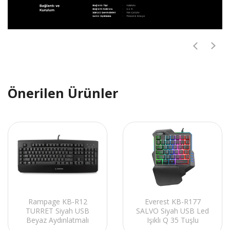
Önerilen Ürünler
Rampage KB-R12
Everest KB-R177
TURRET Siyah USB
SALVO Siyah USB Led
Beyaz Aydınlatmalı
Işıklı Q 35 Tuşlu
Makrolu US Layout
Multimedya Mini