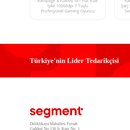
Rampage BYGAME-M1 Full RGB
Ra
krolu
Işıklı 10000dpi 7 Tuşlu
Şarj
i Gaming
Profesyonel Gaming Oyuncu
Se
Mouse
Sw
Türkiye'nin Lider Tedarikçisi
Deliklikaya Mahallesi Fersah
Caddesi No:136 İç Kapı No :1