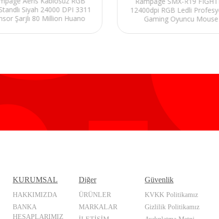
mpage Aeris Kablosuz RGB
Rampage SMX-R19 FIGHT
 Standlı Siyah 24000 DPI 3311
12400dpi RGB Ledli Profesy
nsor Şarjlı 80 Million Huano
Gaming Oyuncu Mouse
itch Gaming Oyuncu Mouse
KURUMSAL
Diğer
Güvenlik
HAKKIMIZDA
ÜRÜNLER
KVKK Politikamız
BANKA
MARKALAR
Gizlilik Politikamız
HESAPLARIMIZ