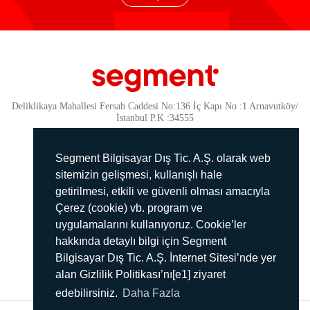
Deliklikaya Mahallesi Fersah Caddesi No:136 İç Kapı No :1 Arnavutköy/
İstanbul P.K :34555
Güvenlik
KVKK Politikamız
Segment Bilgisayar Dış Tic. A.Ş. olarak web
Gizlilik Politikamız
sitemizin gelişmesi, kullanışlı hale
getirilmesi, etkili ve güvenli olması amacıyla
Aydınlatma Metni
Çerez (cookie) vb. program ve
İmha Politikası
uygulamalarını kullanıyoruz. Cookie’ler
444 78 99
hakkında detaylı bilgi için Segment
Bilgisayar Dış Tic. A.Ş. İnternet Sitesi’nde yer
info@segment.com.tr
alan Gizlilik Politikası’nı[e1] ziyaret
edebilirsiniz.
Daha Fazla