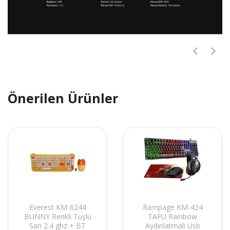
Önerilen Ürünler
Everest KM-6244
Rampage KM-424
BUNNY Renkli Tuşlu
TAFU Rainbow
Sarı 2.4 ghz + BT
Aydınlatmalı Usb