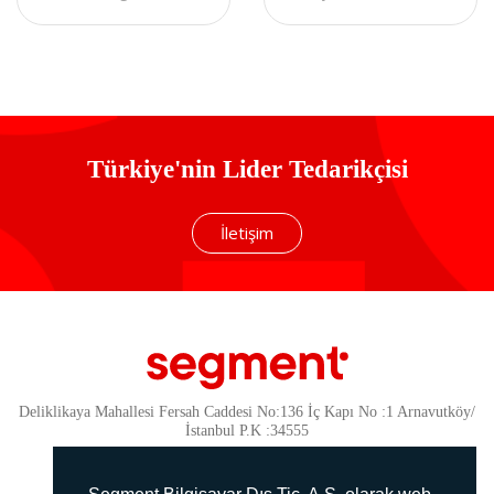
Kablosuz Q Multimedia
Gaming Combo Q
Klavye + Mouse Set
Klavye + Kulaklık +
Mouse + Mousepad
Türkiye'nin Lider Tedarikçisi
İletişim
Deliklikaya Mahallesi Fersah Caddesi No:136 İç Kapı No :1 Arnavutköy/
İstanbul P.K :34555
Güvenlik
KVKK Politikamız