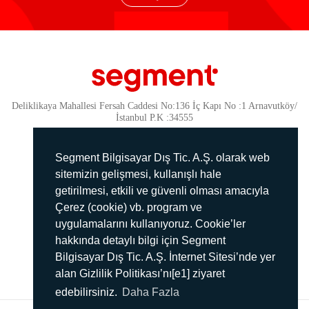
Deliklikaya Mahallesi Fersah Caddesi No:136 İç Kapı No :1 Arnavutköy/
İstanbul P.K :34555
Güvenlik
KVKK Politikamız
Segment Bilgisayar Dış Tic. A.Ş. olarak web
Gizlilik Politikamız
sitemizin gelişmesi, kullanışlı hale
getirilmesi, etkili ve güvenli olması amacıyla
Aydınlatma Metni
Çerez (cookie) vb. program ve
İmha Politikası
uygulamalarını kullanıyoruz. Cookie’ler
444 78 99
hakkında detaylı bilgi için Segment
Bilgisayar Dış Tic. A.Ş. İnternet Sitesi’nde yer
info@segment.com.tr
alan Gizlilik Politikası’nı[e1] ziyaret
edebilirsiniz.
Daha Fazla