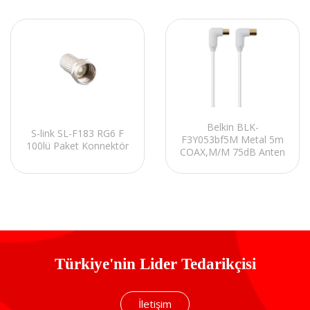
Belkin BLK-
S-link SL-F183 RG6 F
F3Y053bf5M Metal 5m
100lü Paket Konnektör
COAX,M/M 75dB Anten
Kablosu
Türkiye'nin Lider Tedarikçisi
İletişim