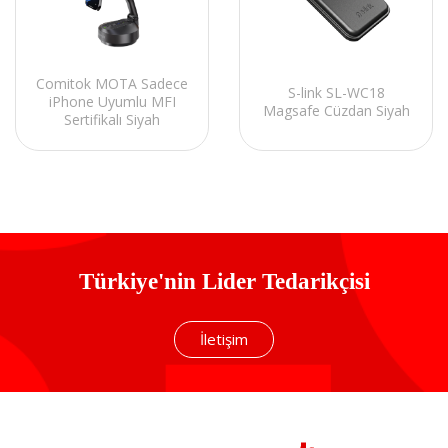
Comitok MOTA Sadece
S-link SL-WC18
iPhone Uyumlu MFI
Magsafe Cüzdan Siyah
Sertifikalı Siyah
Kumandalı 360 Stand
Türkiye'nin Lider Tedarikçisi
İletişim