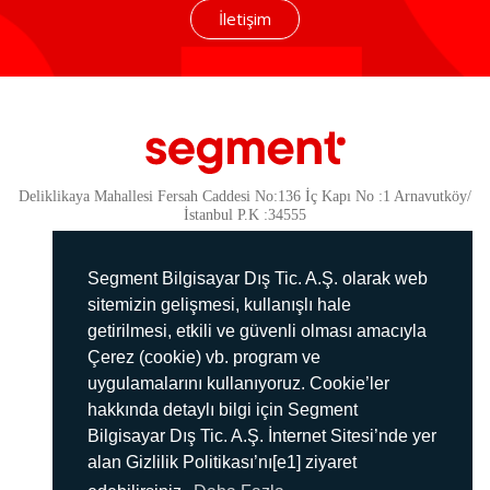
İletişim
Deliklikaya Mahallesi Fersah Caddesi No:136 İç Kapı No :1 Arnavutköy/
İstanbul P.K :34555
Güvenlik
KVKK Politikamız
Segment Bilgisayar Dış Tic. A.Ş. olarak web
Gizlilik Politikamız
sitemizin gelişmesi, kullanışlı hale
getirilmesi, etkili ve güvenli olması amacıyla
Aydınlatma Metni
Çerez (cookie) vb. program ve
İmha Politikası
uygulamalarını kullanıyoruz. Cookie’ler
444 78 99
hakkında detaylı bilgi için Segment
Bilgisayar Dış Tic. A.Ş. İnternet Sitesi’nde yer
info@segment.com.tr
alan Gizlilik Politikası’nı[e1] ziyaret