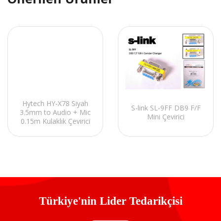
Hytech HY-X78 Siyah
S-link SL-9FF DB9 F/F
3.5mm to Audio + Mic
Mini Çevirici
0.15m Kulaklık Çevirici
Türkiye'nin Lider Tedarikçisi