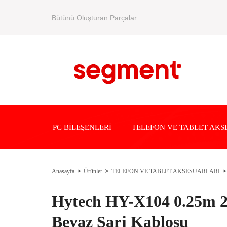
Bütünü Oluşturan Parçalar.
PC BİLEŞENLERİ
TELEFON VE TABLET AKS
Anasayfa
Ürünler
TELEFON VE TABLET AKSESUARLARI
Hytech HY-X104 0.25m 
Beyaz Şarj Kablosu