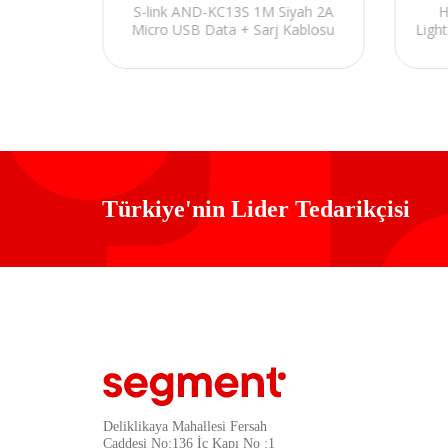
 Micro
S-link AND-KC13S 1M Siyah 2A
H
osu
Micro USB Data + Sarj Kablosu
Ligh
Türkiye'nin Lider Tedarikçisi
Deliklikaya Mahallesi Fersah
Caddesi No:136 İç Kapı No :1