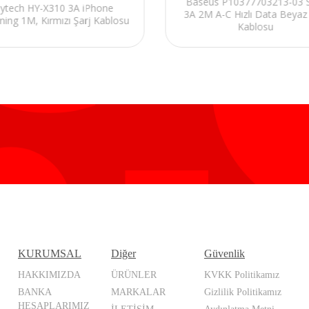
Baseus P10377703213-03 S
ytech HY-X310 3A iPhone
3A 2M A-C Hızlı Data Beyaz 
tning 1M, Kırmızı Şarj Kablosu
Kablosu
KURUMSAL
Diğer
Güvenlik
HAKKIMIZDA
ÜRÜNLER
KVKK Politikamız
BANKA
MARKALAR
Gizlilik Politikamız
HESAPLARIMIZ