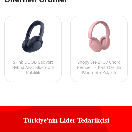
S-link DOOB Lacivert
Snopy SN-BT37 Chord
Hybrid ANC Bluetooth
Pembe TF Kart Özellikli
Kulaklık
Bluetooth Kulaklık
Türkiye'nin Lider Tedarikçisi