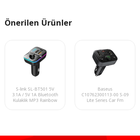
Önerilen Ürünler
S-link SL-BT501 5V
Baseus
3.1A / 5V 1A Bluetooth
C10762300113-00 S-09
Kulaklık MP3 Rainbow
Lite Series Car Fm
Işıklı TF+USB FM
Transmitter
Transmitter