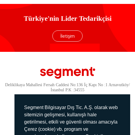
Türkiye'nin Lider Tedarikçisi
İletişim
Deliklikaya Mahallesi Fersah Caddesi No:136 İç Kapı No :1 Arnavutköy/
İstanbul P.K :34555
Güvenlik
KVKK Politikamız
Segment Bilgisayar Dış Tic. A.Ş. olarak web
Gizlilik Politikamız
sitemizin gelişmesi, kullanışlı hale
getirilmesi, etkili ve güvenli olması amacıyla
Aydınlatma Metni
Çerez (cookie) vb. program ve
İmha Politikası