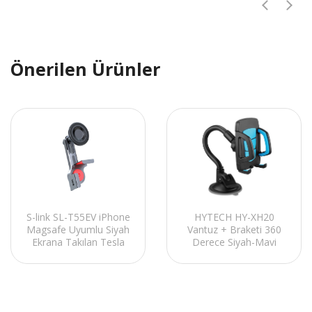
Önerilen Ürünler
S-link SL-T55EV iPhone
HYTECH HY-XH20
Magsafe Uyumlu Siyah
Vantuz + Braketi 360
Ekrana Takılan Tesla
Derece Siyah-Mavi
Model Mıknatıslı Araç
Telefon Tutucu
Telefon Tutucu