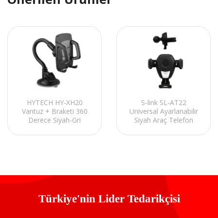
HYTECH HY-XH20
S-link SL-AT22
Vantuz + Braketi 360
Universal Ayarlanabilir
Derece Siyah-Gri
Siyah Araç Telefon
Telefon Tutucu
Tutucu
Türkiye'nin Lider Tedarikçisi