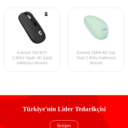
Everest SM-W71
Everest SMW-88 Usb
2.4Ghz Siyah 4D Şarjlı
Yeşil 2.4Ghz Kablosuz
Kablosuz Mouse
Mouse
Türkiye'nin Lider Tedarikçisi
İletişim