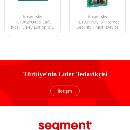
Kaspersky
Kaspersky
KL1962YUAFS Safe
KL1939YUCFS Internet
Kids Turkey Edition MD
Security - Multi-Device
1K - (1 Kullanıcı / 1 yıl)
(3 Kullanıcı-1 Yıl)
Türkiye'nin Lider Tedarikçisi
İletişim