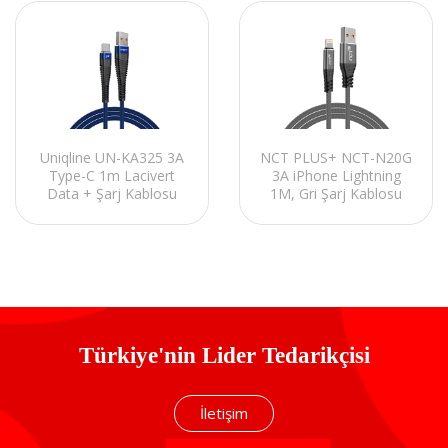
Uniqline UN-KA325 3A
NCT PLUS+ NCT-N20G
Type-C 1m Lacivert
3A iPhone Lightning
Data + Şarj Kablosu
1M, Gri Şarj Kablosu
Türkiye'nin Lider Tedarikçisi
İletişim