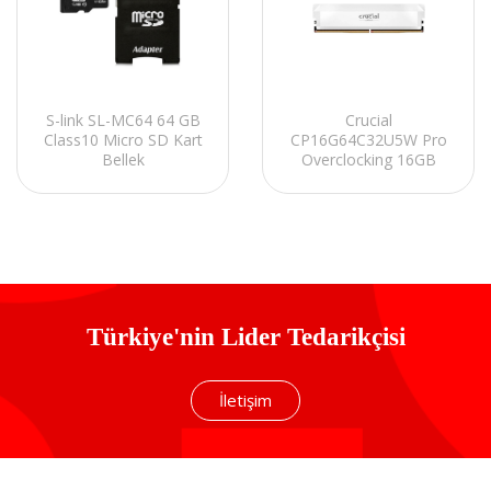
Crucial
S-link SL-MC64 64 GB
CP16G64C32U5W Pro
Class10 Micro SD Kart
Overclocking 16GB
Bellek
DDR5-6400 UDIMM
CL32 (16Gbit)
Soğutuculu PC RAM
Türkiye'nin Lider Tedarikçisi
İletişim