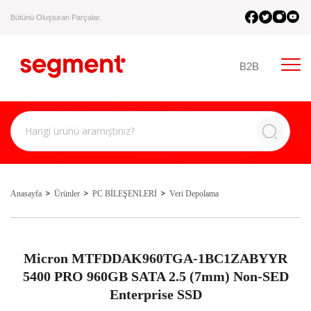
Bütünü Oluşturan Parçalar.
B2B
Anasayfa
Ürünler
PC BİLEŞENLERİ
Veri Depolama
Micron MTFDDAK960TGA-1BC1ZABYYR
5400 PRO 960GB SATA 2.5 (7mm) Non-SED
Enterprise SSD