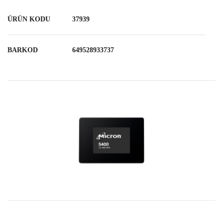
ÜRÜN KODU
37939
BARKOD
649528933737