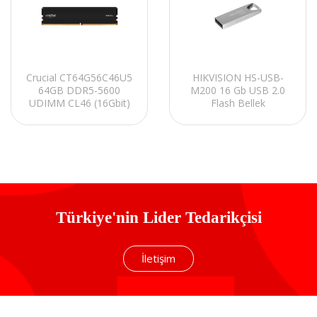
Crucial CT64G56C46U5
HIKVISION HS-USB-
64GB DDR5-5600
M200 16 Gb USB 2.0
UDIMM CL46 (16Gbit)
Flash Bellek
PC RAM
Türkiye'nin Lider Tedarikçisi
İletişim