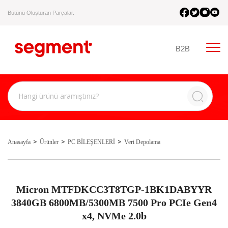
Bütünü Oluşturan Parçalar.
B2B
Anasayfa
Ürünler
PC BİLEŞENLERİ
Veri Depolama
Micron MTFDKCC3T8TGP-1BK1DABYYR
3840GB 6800MB/5300MB 7500 Pro PCIe Gen4
x4, NVMe 2.0b