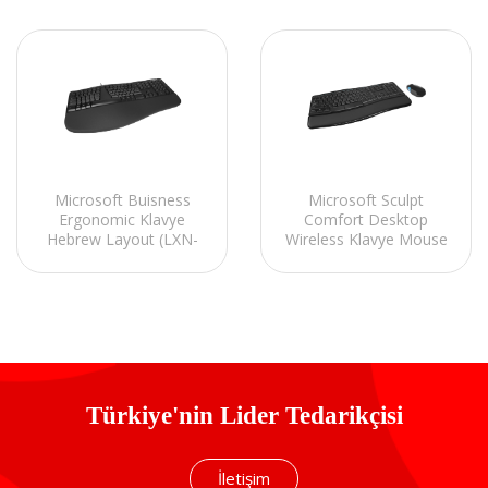
Microsoft Buisness
Microsoft Sculpt
Ergonomic Klavye
Comfort Desktop
Hebrew Layout (LXN-
Wireless Klavye Mouse
00016)
Set Hebrew Layout
(L3V-00014)
Türkiye'nin Lider Tedarikçisi
İletişim