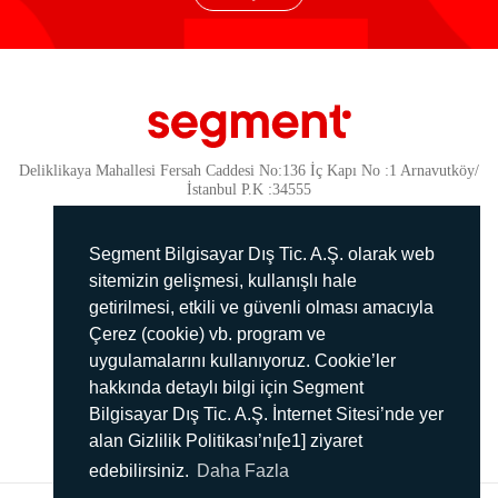
Deliklikaya Mahallesi Fersah Caddesi No:136 İç Kapı No :1 Arnavutköy/
İstanbul P.K :34555
Güvenlik
KVKK Politikamız
Segment Bilgisayar Dış Tic. A.Ş. olarak web
Gizlilik Politikamız
sitemizin gelişmesi, kullanışlı hale
getirilmesi, etkili ve güvenli olması amacıyla
Aydınlatma Metni
Çerez (cookie) vb. program ve
İmha Politikası
uygulamalarını kullanıyoruz. Cookie’ler
444 78 99
hakkında detaylı bilgi için Segment
Bilgisayar Dış Tic. A.Ş. İnternet Sitesi’nde yer
info@segment.com.tr
alan Gizlilik Politikası’nı[e1] ziyaret
edebilirsiniz.
Daha Fazla