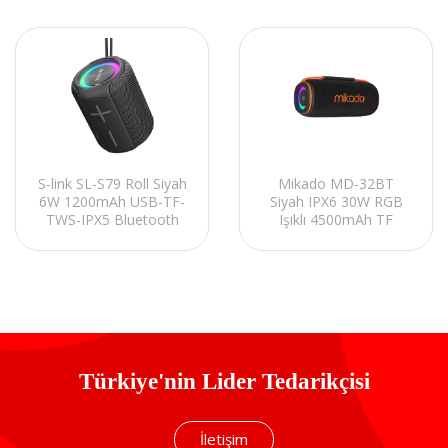
S-link SL-S79 Roll Siyah
Mikado MD-32BT
6W 1200mAh USB-TF-
Siyah IPX6 30W RGB
TWS-IPX5 Bluetooth
Işıklı 4500mAh TF
Hoparlör
KART+USB Destekli
Bluetooth Hoparlör
Türkiye'nin Lider Tedarikçisi
İletişim