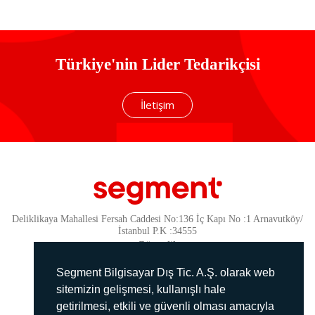
Türkiye'nin Lider Tedarikçisi
İletişim
Deliklikaya Mahallesi Fersah Caddesi No:136 İç Kapı No :1 Arnavutköy/
İstanbul P.K :34555
Güvenlik
KVKK Politikamız
Segment Bilgisayar Dış Tic. A.Ş. olarak web
Gizlilik Politikamız
sitemizin gelişmesi, kullanışlı hale
getirilmesi, etkili ve güvenli olması amacıyla
Aydınlatma Metni