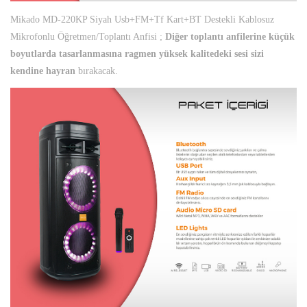
Mikado MD-220KP Siyah Usb+FM+Tf Kart+BT Destekli Kablosuz
Mikrofonlu Öğretmen/Toplantı Anfisi ;
Diğer toplantı anfilerine küçük
boyutlarda tasarlanmasına ragmen yüksek kalitedeki sesi sizi
kendine hayran
bırakacak.