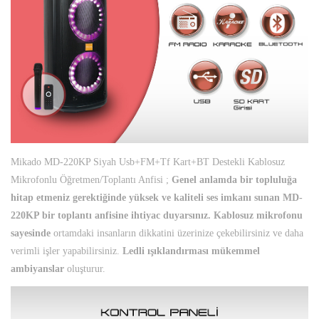
Mikado MD-220KP Siyah Usb+FM+Tf Kart+BT Destekli Kablosuz
Mikrofonlu Öğretmen/Toplantı Anfisi ;
Genel anlamda bir topluluğa
hitap etmeniz gerektiğinde yüksek ve kaliteli ses imkanı sunan MD-
220KP bir toplantı anfisine ihtiyac duyarsınız. Kablosuz mikrofonu
sayesinde
ortamdaki insanların dikkatini üzerinize çekebilirsiniz ve daha
verimli işler yapabilirsiniz.
Ledli ışıklandırması mükemmel
ambiyanslar
oluşturur.