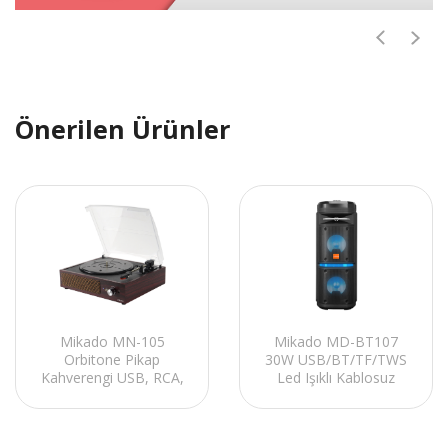
Önerilen Ürünler
Mikado MN-105
Mikado MD-BT107
Orbitone Pikap
30W USB/BT/TF/TWS
Kahverengi USB, RCA,
Led Işıklı Kablosuz
BT Destekli Plak Çalar
Mikrofonlu Toplantı-
Parti Kule Hoparlör