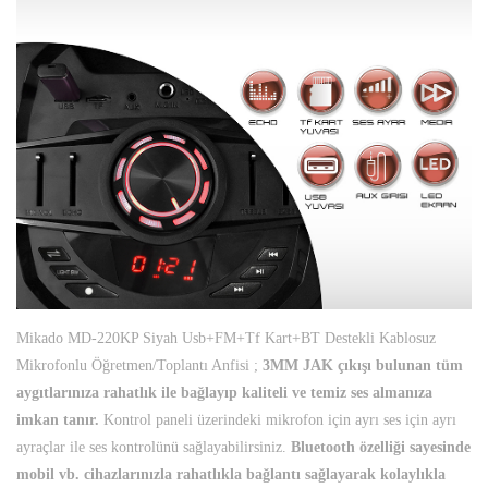
Mikado MD-220KP Siyah Usb+FM+Tf Kart+BT Destekli Kablosuz
Mikrofonlu Öğretmen/Toplantı Anfisi ;
3MM JAK çıkışı bulunan tüm
aygıtlarınıza rahatlık ile bağlayıp kaliteli ve temiz ses almanıza
imkan tanır.
Kontrol paneli üzerindeki mikrofon için ayrı ses için ayrı
ayraçlar ile ses kontrolünü sağlayabilirsiniz.
Bluetooth özelliği sayesinde
mobil vb. cihazlarınızla rahatlıkla bağlantı sağlayarak kolaylıkla