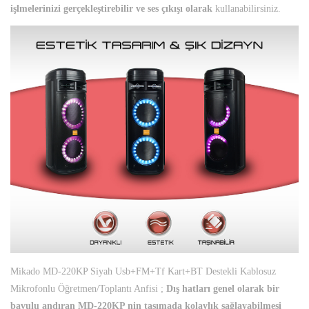
işlmelerinizi gerçekleştirebilir ve ses çıkışı olarak
kullanabilirsiniz.
Mikado MD-220KP Siyah Usb+FM+Tf Kart+BT Destekli Kablosuz
Mikrofonlu Öğretmen/Toplantı Anfisi ;
Dış hatları genel olarak bir
bavulu andıran MD-220KP nin taşımada kolaylık sağlayabilmesi