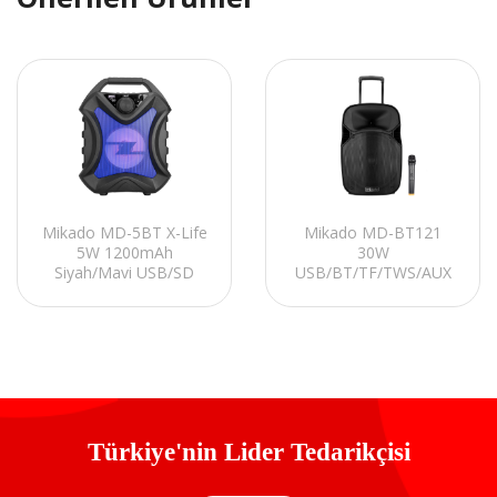
Mikado MD-5BT X-Life
Mikado MD-BT121
5W 1200mAh
30W
Siyah/Mavi USB/SD
USB/BT/TF/TWS/AUX
Cart/Bluetooth
Kablosuz ve Kafa
Kablosuz MP3 Oynatıcı
Mikrofonlu Toplantı-
Hoparlör
Parti Hoparlör
Türkiye'nin Lider Tedarikçisi