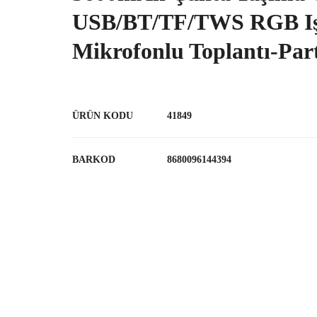
USB/BT/TF/TWS RGB Işı
Mikrofonlu Toplantı-Par
ÜRÜN KODU
41849
BARKOD
8680096144394