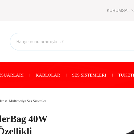
KURUMSAL
ESUARLARI
KABLOLAR
SES SİSTEMLERİ
TÜKETİ
ler
Multimedya Ses Sistemler
derBag 40W
zellikli