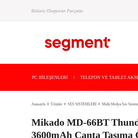
Bütünü Oluşturan Parçalar.
PC BİLEŞENLERİ
TELEFON VE TABLET AKS
Anasayfa
Ürünler
SES SİSTEMLERİ
Multi Medya Ses Sistem
Mikado MD-66BT Thun
3600mAh Çanta Taşıma Ö