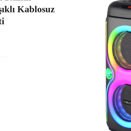
klı Kablosuz
ti