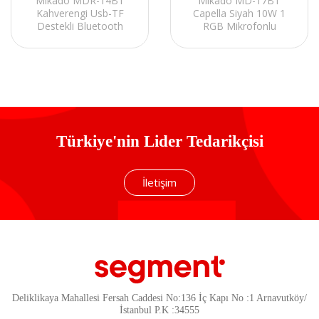
Mikado MDR-14BT
Mikado MD-17BT
Kahverengi Usb-TF
Capella Siyah 10W 1
Destekli Bluetooth
RGB Mikrofonlu
FM/AM/SW 5W
Transparan/Bt/TF
1200mAh 3 Band Saatli
Kart/Aux/Usb TWS
Klasik Radyo
1800 mAh Bataryalı
Speaker
Türkiye'nin Lider Tedarikçisi
İletişim
Deliklikaya Mahallesi Fersah Caddesi No:136 İç Kapı No :1 Arnavutköy/
İstanbul P.K :34555