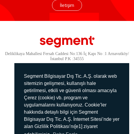
İletişim
Deliklikaya Mahallesi Fersah Caddesi No:136 İç Kapı No :1 Arnavutköy/
İstanbul P.K :34555
Güvenlik
KVKK Politikamız
Segment Bilgisayar Dış Tic. A.Ş. olarak web
Gizlilik Politikamız
sitemizin gelişmesi, kullanışlı hale
getirilmesi, etkili ve güvenli olması amacıyla
Aydınlatma Metni
Çerez (cookie) vb. program ve
İmha Politikası
uygulamalarını kullanıyoruz. Cookie’ler
444 78 99
hakkında detaylı bilgi için Segment
Bilgisayar Dış Tic. A.Ş. İnternet Sitesi’nde yer
info@segment.com.tr
alan Gizlilik Politikası’nı[e1] ziyaret