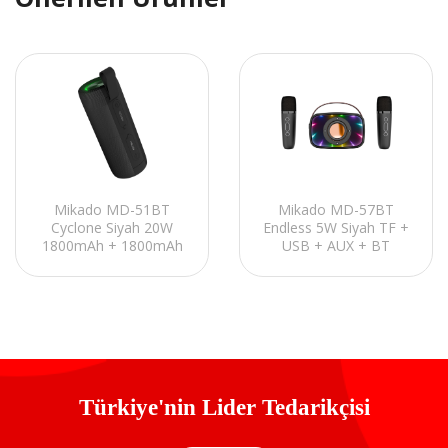
Mikado MD-51BT
Mikado MD-57BT
Cyclone Siyah 20W
Endless 5W Siyah TF +
1800mAh + 1800mAh
USB + AUX + BT
TF-AUX-TWS-IPX6
Destekli 2 Wireless
Mıknatıslı Bluetooth
Karaoke Mikrofon
Hoparlör
1200mAh Taşınabilir
Speaker
Türkiye'nin Lider Tedarikçisi