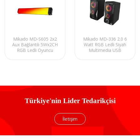
Mikado MD-S605 2x2
Mikado MD-336 2.0 6
Aux Bağlantılı 5Wx2CH
Watt RGB Ledli Siyah
RGB Ledli Oyuncu
Multimedia USB
Siyah USB Sound Bar
Speaker Hoparlör
Speaker Hoparlör
Türkiye'nin Lider Tedarikçisi
İletişim