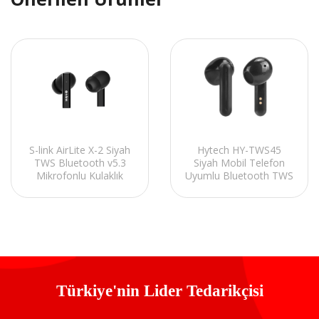
Hytech HY-TWS45
S-link AirLite X-2 Siyah
Siyah Mobil Telefon
TWS Bluetooth v5.3
Uyumlu Bluetooth TWS
Mikrofonlu Kulaklık
Mikrofonlu Kulaklık
Türkiye'nin Lider Tedarikçisi