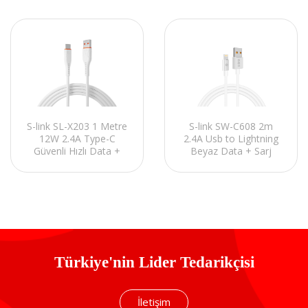
S-link SL-X203 1 Metre
S-link SW-C608 2m
12W 2.4A Type-C
2.4A Usb to Lightning
Güvenli Hızlı Data +
Beyaz Data + Sarj
Sarj Kablosu
Kablosu
Türkiye'nin Lider Tedarikçisi
İletişim