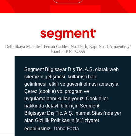
Deliklikaya Mahallesi Fersah Caddesi No:136 İç Kapı No :1 Arnavutköy/
İstanbul P.K :34555
Güvenlik
KVKK Politikamız
Segment Bilgisayar Dış Tic. A.Ş. olarak web
Gizlilik Politikamız
sitemizin gelişmesi, kullanışlı hale
getirilmesi, etkili ve güvenli olması amacıyla
Aydınlatma Metni
Çerez (cookie) vb. program ve
İmha Politikası
uygulamalarını kullanıyoruz. Cookie’ler
444 78 99
hakkında detaylı bilgi için Segment
Bilgisayar Dış Tic. A.Ş. İnternet Sitesi’nde yer
info@segment.com.tr
alan Gizlilik Politikası’nı[e1] ziyaret
edebilirsiniz.
Daha Fazla