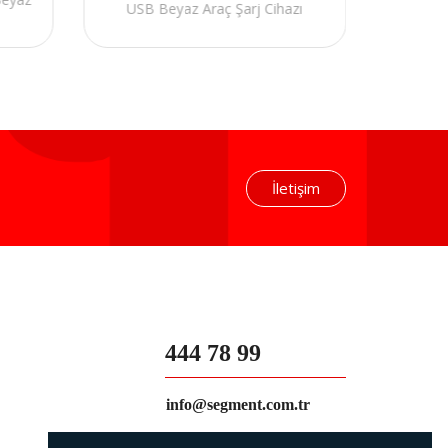
USB Beyaz Araç Şarj Cihazı
İletişim
444 78 99
info@segment.com.tr