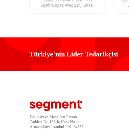
Siyah/Beyaz Araç Şarj Cihazı
Türkiye'nin Lider Tedarikçisi
Deliklikaya Mahallesi Fersah
Caddesi No:136 İç Kapı No :1
Arnavutköy/ İstanbul P.K :34555