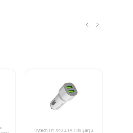
to
Hytech HY-X40 3.1A Hızlı Şarj 2
Asoni
Beyaz