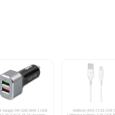
ink Swapp SW-QAC40M 2 USB
Addison ADS-CC20 USB 
+2,4A 0 5V 5,4A Qualcomm
Lightning Kablolu 2.4A USB 