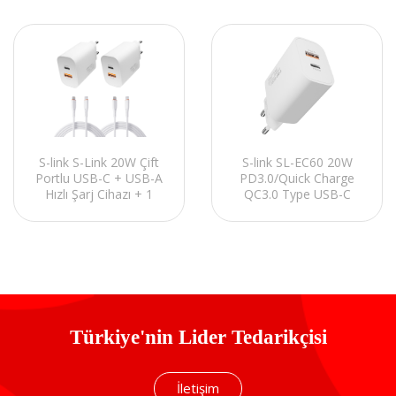
S-link S-Link 20W Çift
S-link SL-EC60 20W
Portlu USB-C + USB-A
PD3.0/Quick Charge
Hızlı Şarj Cihazı + 1
QC3.0 Type USB-C
Metre Type-C to
+USB A Hızlı Beyaz Ev
iPhone Lightning Kablo
Şarj Adaptör
(2’li Set: 2 Ad
Türkiye'nin Lider Tedarikçisi
İletişim