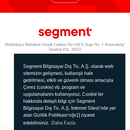
Deliklikaya Mahallesi Fersah Caddesi No:136 İç Kapı No :1 Arnavutköy/
İstanbul P.K :34555
Güvenlik
KVKK Politikamız
Segment Bilgisayar Dış Tic. A.Ş. olarak web
Gizlilik Politikamız
sitemizin gelişmesi, kullanışlı hale
getirilmesi, etkili ve güvenli olması amacıyla
Aydınlatma Metni
Çerez (cookie) vb. program ve
İmha Politikası
uygulamalarını kullanıyoruz. Cookie’ler
444 78 99
hakkında detaylı bilgi için Segment
Bilgisayar Dış Tic. A.Ş. İnternet Sitesi’nde yer
info@segment.com.tr
alan Gizlilik Politikası’nı[e1] ziyaret
edebilirsiniz.
Daha Fazla