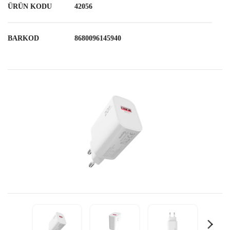
ÜRÜN KODU
42056
BARKOD
8680096145940