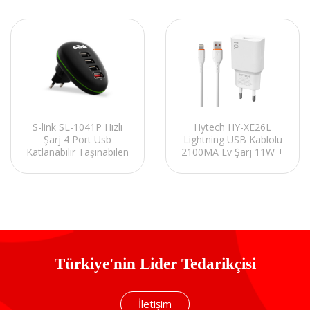
S-link SL-1041P Hızlı
Hytech HY-XE26L
Şarj 4 Port Usb
Lightning USB Kablolu
Katlanabilir Taşınabilen
2100MA Ev Şarj 11W +
Ev Şarj Adaptörü
2,4A Beyaz Şarj
Adaptör Seti
Türkiye'nin Lider Tedarikçisi
İletişim