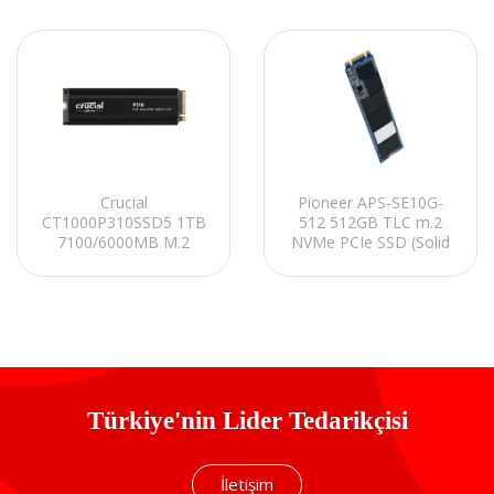
Crucial
Pioneer APS-SE10G-
CT1000P310SSD5 1TB
512 512GB TLC m.2
7100/6000MB M.2
NVMe PCIe SSD (Solid
SATA 2280 PCIe
State Disk)
Gen4.0x4 NVMe 2.0
SSD
Türkiye'nin Lider Tedarikçisi
İletişim