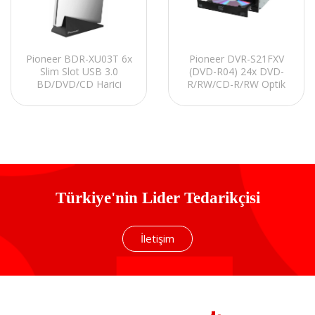
Pioneer BDR-XU03T 6x
Pioneer DVR-S21FXV
Slim Slot USB 3.0
(DVD-R04) 24x DVD-
BD/DVD/CD Harici
R/RW/CD-R/RW Optik
Optik Yazıcı
Yazıcı
Türkiye'nin Lider Tedarikçisi
İletişim