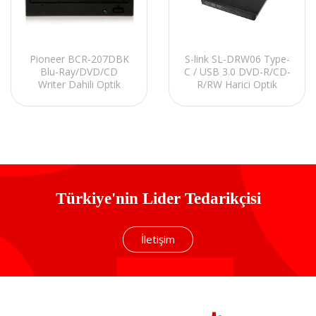
Pioneer BCR-207DBK
S-link SL-DRW06 Type-
Blu-Ray/DVD/CD
C / USB 3.0 DVD-R/CD-
Writer Dahili Optik
R/RW Harici Optik
Yazıcı
Yazıcı
Türkiye'nin Lider Tedarikçisi
İletişim