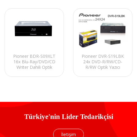
Pioneer BDR-S09XLT
Pioneer DVR-S19LBK
16x Blu-Ray/DVD/CD
24x DVD-R/RW/CD-
Writer Dahili Optik
R/RW Optik Yazıcı
Yazıcı
Türkiye'nin Lider Tedarikçisi
İletişim