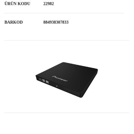
ÜRÜN KODU
22982
BARKOD
884938307833