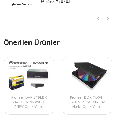
Windows 7 / 8 / 8.1
İşletim Sistemi
Önerilen Ürünler
Pioneer DVR-S19LBK
Pioneer BDR-XD04T
24x DVD-R/RW/CD-
(BDCSF6) 6x Blu-Ray
R/RW Optik Yazıcı
Harici Optik Yazıcı