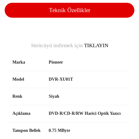
Teknik Özellikler
Sürücüyü indirmek için
TIKLAYIN
Marka
Pioneer
Model
DVR-XU01T
Renk
Siyah
Açıklama
DVD-R/CD-R/RW Harici Optik Yazıcı
Tampon Bellek
0.75 MByte