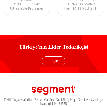
B10059900811-01
TORNADO Siyah 2
UltraStable Pro Series
Fanlı 10-18 RGB Işıklı
Rotatable and Foldable
Notebook Soğutucu
Gri Notebook
Stand
Soğutucu Stand
Türkiye'nin Lider Tedarikçisi
İletişim
Deliklikaya Mahallesi Fersah Caddesi No:136 İç Kapı No :1 Arnavutköy/
İstanbul P.K :34555