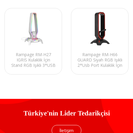
Rampage RM-H27
Rampage RM-H66
IGRIS Kulaklık İçin
GUARD Siyah RGB Işıklı
Stand RGB Işıklı 3*USB
2*Usb Port Kulaklık İçin
1*Type-C Beyaz
Stand
1*3.5mm Port
Türkiye'nin Lider Tedarikçisi
İletişim