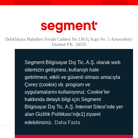
Deliklikaya Mahallesi Fersah Caddesi No:136 İç Kapı No :1 Arnavutköy/
İstanbul P.K :34555
Güvenlik
KVKK Politikamız
Segment Bilgisayar Dış Tic. A.Ş. olarak web
Gizlilik Politikamız
sitemizin gelişmesi, kullanışlı hale
getirilmesi, etkili ve güvenli olması amacıyla
Aydınlatma Metni
Çerez (cookie) vb. program ve
İmha Politikası
uygulamalarını kullanıyoruz. Cookie’ler
444 78 99
hakkında detaylı bilgi için Segment
Bilgisayar Dış Tic. A.Ş. İnternet Sitesi’nde yer
info@segment.com.tr
alan Gizlilik Politikası’nı[e1] ziyaret
edebilirsiniz.
Daha Fazla
2017 ©
SEGMENT
Tüm hakları saklıdır.