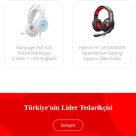
Rampage RM-K29
Hytech HY-G9 BANNER
THUNDER Beyaz
Siyah/kırmızı Gaming
3,5mm + USB Bağlantı
Oyuncu Mikrofonlu
Mikrofonlu Oyuncu
Kulaklık
Kulaklığı
Türkiye'nin Lider Tedarikçisi
İletişim