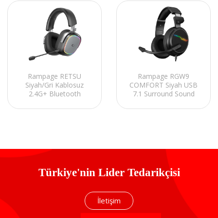
Rampage RETSU
Rampage RGW9
Siyah/Gri Kablosuz
COMFORT Siyah USB
2.4G+ Bluetooth
7.1 Surround Sound
Kumaş ve Deri Protein
RGB Oyuncu
Earpad Mikrofonlu
Mikrofonlu Kulaklık
Oyuncu Kulaklığı
Türkiye'nin Lider Tedarikçisi
İletişim