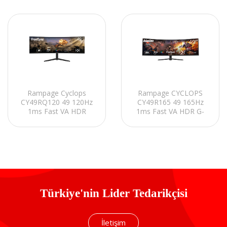
Rampage Cyclops
Rampage CYCLOPS
CY49RQ120 49 120Hz
CY49R165 49 165Hz
1ms Fast VA HDR
1ms Fast VA HDR G-
Freesync 5120*1440
Sync 3840*1080 RGB
RGB PC Curved
PC Curved Oyuncu
Oyuncu Monitörü
Monitörü
Türkiye'nin Lider Tedarikçisi
İletişim