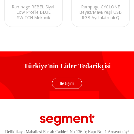
Rampage REBEL Siyah
Rampage CYCLONE
Low Profile BLUE
Beyaz/Mavi/Yeşil USB
SWITCH Mekanik
RGB Aydınlatmalı Q
Gaming Oyuncu Klavye
Compact Membrane
US Layout English
Gaming Oyuncu Klavye
Rainbow
Türkiye'nin Lider Tedarikçisi
İletişim
Deliklikaya Mahallesi Fersah Caddesi No:136 İç Kapı No :1 Arnavutköy/