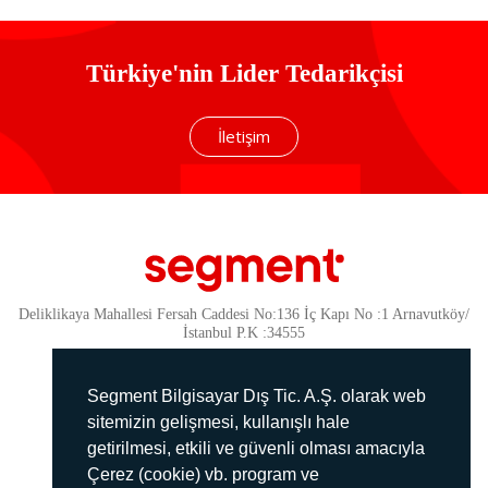
Türkiye'nin Lider Tedarikçisi
İletişim
Deliklikaya Mahallesi Fersah Caddesi No:136 İç Kapı No :1 Arnavutköy/
İstanbul P.K :34555
Güvenlik
KVKK Politikamız
Segment Bilgisayar Dış Tic. A.Ş. olarak web
Gizlilik Politikamız
sitemizin gelişmesi, kullanışlı hale
getirilmesi, etkili ve güvenli olması amacıyla
Aydınlatma Metni
Çerez (cookie) vb. program ve
İmha Politikası