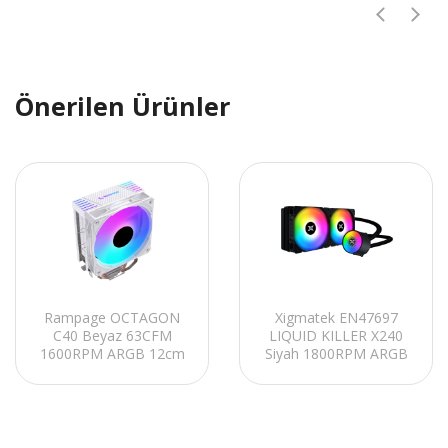
Önerilen Ürünler
Rampage OCTAGON
Xigmatek EN47697
C40 Beyaz 63CFM
LIQUID KILLER X240
1600RPM ARGB 12cm
Siyah 1800RPM ARGB
TDP 170W
Fan AM5/LGA1700
AM5/LGA1851 Uyumlu
Destekli 240mm Sıvı
Hava Soğutmalı CPU
Soğutmalı CPU Fan
Fan