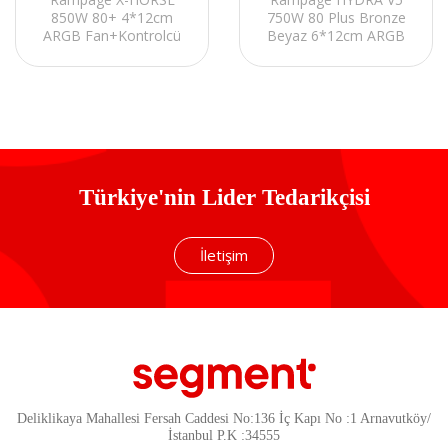
850W 80+ 4*12cm
750W 80 Plus Bronze
ARGB Fan+Kontrolcü
Beyaz 6*12cm ARGB
Manyetik Temperli
Fan ATX MID-T
Camlı Mid-T Gaming
Gaming Oyuncu Kasası
Oyuncu Kasası
Türkiye'nin Lider Tedarikçisi
İletişim
Deliklikaya Mahallesi Fersah Caddesi No:136 İç Kapı No :1 Arnavutköy/
İstanbul P.K :34555