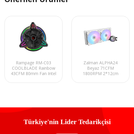
Rampage RM-C03
Zalman ALPHA24
COOLBLADE Rainbow
Beyaz 71CFM
43CFM 80mm Fan Intel
1800RPM 2*12cm
LGA1700/AMD AM5
ARGB Fan AMD
Uyumlu Hava
AM5/Intel LGA1700
Soğutmalı CPU Fan
240mm Sıvı Soğutmalı
CPU Fan
Türkiye'nin Lider Tedarikçisi