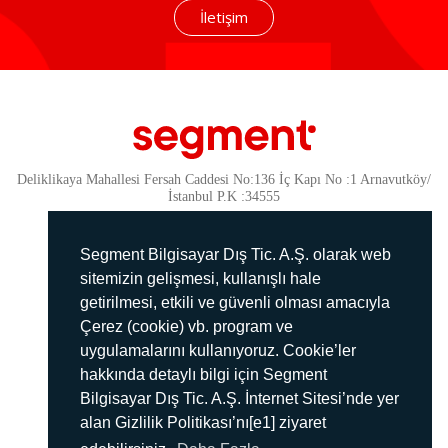
İletişim
Deliklikaya Mahallesi Fersah Caddesi No:136 İç Kapı No :1 Arnavutköy/
İstanbul P.K :34555
Güvenlik
KVKK Politikamız
Segment Bilgisayar Dış Tic. A.Ş. olarak web
Gizlilik Politikamız
sitemizin gelişmesi, kullanışlı hale
getirilmesi, etkili ve güvenli olması amacıyla
Aydınlatma Metni
Çerez (cookie) vb. program ve
İmha Politikası
uygulamalarını kullanıyoruz. Cookie’ler
444 78 99
hakkında detaylı bilgi için Segment
Bilgisayar Dış Tic. A.Ş. İnternet Sitesi’nde yer
info@segment.com.tr
alan Gizlilik Politikası’nı[e1] ziyaret