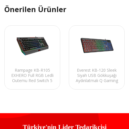
Önerilen Ürünler
Rampage KB-R105
Everest KB-120 Sleek
EXHERO Full RGB Ledli
Siyah USB Gökkuşağı
Outemu Red Switch 5
Aydınlatmalı Q Gaming
Makro Tuşlu Standlı
Oyuncu Klavyesi
Türkçe Gaming Oyuncu
Klavyesi
Türkiye'nin Lider Tedarikçisi