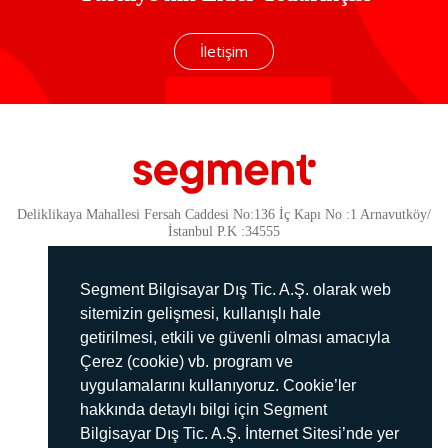
İletişim
Deliklikaya Mahallesi Fersah Caddesi No:136 İç Kapı No :1 Arnavutköy/
İstanbul P.K :34555
Güvenlik
KVKK Politikamız
Segment Bilgisayar Dış Tic. A.Ş. olarak web
Gizlilik Politikamız
sitemizin gelişmesi, kullanışlı hale
getirilmesi, etkili ve güvenli olması amacıyla
Aydınlatma Metni
Çerez (cookie) vb. program ve
İmha Politikası
uygulamalarını kullanıyoruz. Cookie’ler
444 78 99
hakkında detaylı bilgi için Segment
Bilgisayar Dış Tic. A.Ş. İnternet Sitesi’nde yer
info@segment.com.tr