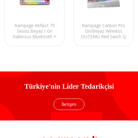
Rampage Reflect 75
Rampage Carbon Pro
Sessiz Beyaz / Gri
Gri/Beyaz Wireless
Kablosuz Bluetooth +
OUTEMU Red Swich Q
2.4Ghz RGB Q
Gaming Oyuncu Klavye
Membrane Oyuncu
Bilek Destekli RGB
Klavyesi
Türkiye'nin Lider Tedarikçisi
İletişim