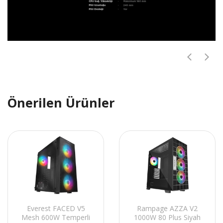
Önerilen Ürünler
Everest FACED V5
Rampage AZZA V2
Mesh 600W Temperli
1000W 80 Plus Siyah