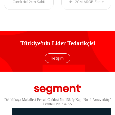
Camlı 4x12cm Sabit
4*12CM ARGB Fan +
Rainbow Fanlı ATX
Type-C ATX Mid-T
Mid-T Gaming Oyuncu
Gaming Oyuncu Kasası
Kasası
Türkiye'nin Lider Tedarikçisi
İletişim
Deliklikaya Mahallesi Fersah Caddesi No:136 İç Kapı No :1 Arnavutköy/
İstanbul P.K :34555
Güvenlik