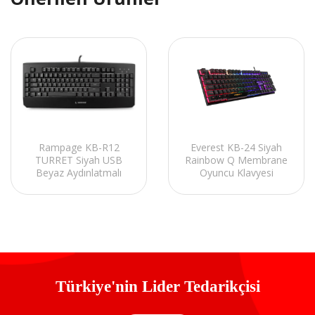
Rampage KB-R12
Everest KB-24 Siyah
TURRET Siyah USB
Rainbow Q Membrane
Beyaz Aydınlatmalı
Oyuncu Klavyesi
Makrolu US Layout
Mekanik Gaming
Klavye
Türkiye'nin Lider Tedarikçisi