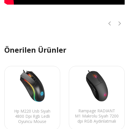
Önerilen Ürünler
Rampage RADIANT
Hp M220 Usb Siyah
M1 Makrolu Siyah 7200
4800 Dpi Rgb Ledli
dpi RGB Aydınlatmalı
Oyuncu Mouse
Gaming Oyuncu Mouse